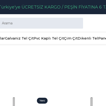
ürkiye'ye ÜCRETSİZ KARGO / PEŞİN FİYATINA 6 T
lar
Galvaniz Tel Çit
Pvc Kaplı Tel Çit
Çim Çit
Dikenli Tel
Pan
Yeni