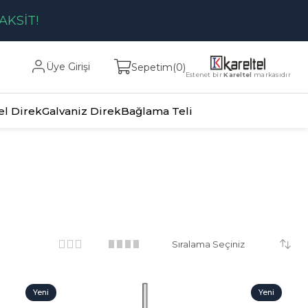
AKSİT!
Üye Girişi
Sepetim
0
Estenet bir
Kareltel
markasıdır
el Direk
Galvaniz Direk
Bağlama Teli
Yeni
Yeni