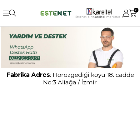
0
Estenet bir
Kareltel
markasıdır
Fabrika Adres
: Horozgediği köyü 18. cadde
No:3 Aliağa / İzmir