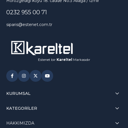
Horozgediği köyü 18. cadde No:3 Aliağa / İzmir
0232 955 00 71
siparis@estenet.com.tr
Estenet bir
Kareltel
Markasıdır
KURUMSAL
KATEGORİLER
HAKKIMIZDA