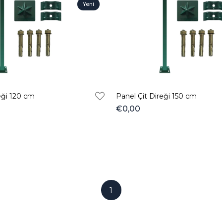
Yeni
Ürün
eği 120 cm
Panel Çit Direği 150 cm
€0,00
1