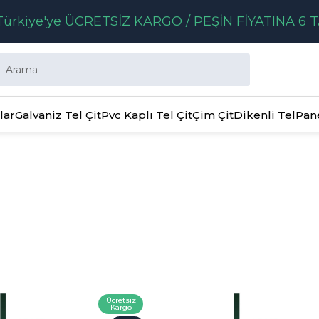
ürkiye'ye ÜCRETSİZ KARGO / PEŞİN FİYATINA 6 T
lar
Galvaniz Tel Çit
Pvc Kaplı Tel Çit
Çim Çit
Dikenli Tel
Pan
Ücretsiz
Kargo