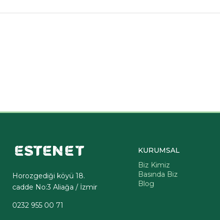
KURUMSAL
Biz Kimiz
Basında Biz
Horozgediği köyü 18.
Blog
cadde No:3 Aliağa / İzmir
0232 955 00 71