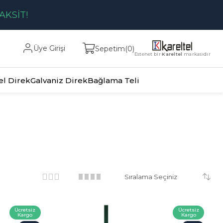
AKSİT!
Üye Girişi
Sepetim
0
Estenet bir
Kareltel
markasıdır
el Direk
Galvaniz Direk
Bağlama Teli
Ücretsiz
Ücretsiz
Kargo
Kargo