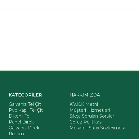
KATEGORİLER
HAKKIMIZDA
Galvaniz Tel Çit
K.V.K.K Metni
Pvc Kaplı Tel Çit
Müşteri Hizmetleri
Dikenli Tel
Sıkça Sorulan Sorular
Panel Direk
Çerez Politikası
Galvaniz Direk
Mesafeli Satış Sözleşmesi
Üretim