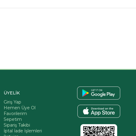
ÜYELİK
Giriş Yap
Hemen Üye Ol
Favorilerim
Sepetim
Sipariş Takibi
İptal İade İşlemleri