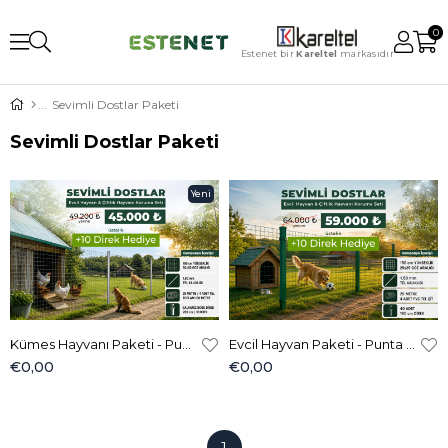
0
Estenet bir
Kareltel
markasıdır
Sevimli Dostlar Paketi
Sevimli Dostlar Paketi
Yeni
Ürün
Kümes Hayvanı Paketi - Punta Kaynaklı Tel Çit
Evcil Hayvan Paketi - Punta Kaynaklı Tel Çit
€0,00
€0,00
1