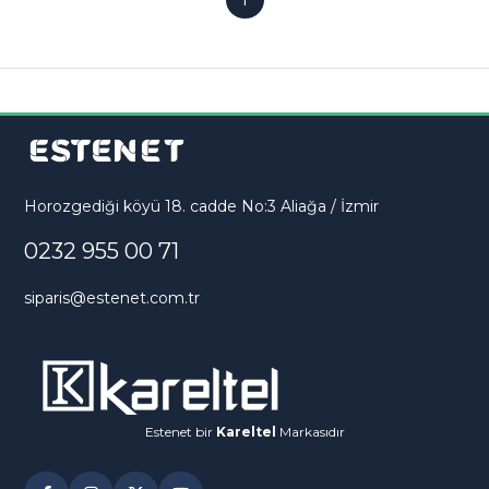
Horozgediği köyü 18. cadde No:3 Aliağa / İzmir
0232 955 00 71
siparis@estenet.com.tr
Estenet bir
Kareltel
Markasıdır